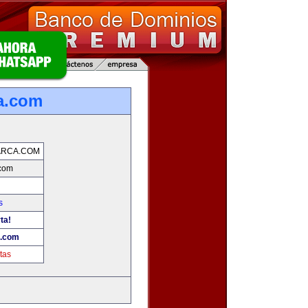
a.com
ARCA.COM
.com
s
ta!
a.com
tas