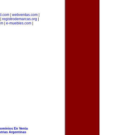
d.com
|
webventas.com
|
|
registrodemarcas.org
|
om
|
e-muebles.com
|
ominios En Venta
strias Argentinas