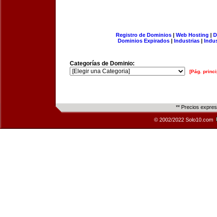
Registro de Dominios
|
Web Hosting
|
D
Dominios Expirados
|
Industrias
|
Indu
Categorías de Dominio:
[Pág. princi
** Precios expre
© 2002/2022 Solo10.com