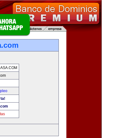
a.com
CASA.COM
.com
mpleo
rta!
a.com
tas