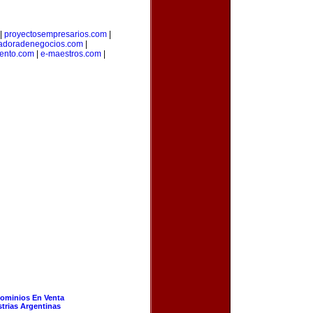
|
proyectosempresarios.com
|
adoradenegocios.com
|
ento.com
|
e-maestros.com
|
ominios En Venta
strias Argentinas