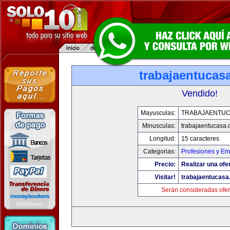
trabajaentucas
Vendido!
Mayusculas:
TRABAJAENTU
Minusculas:
trabajaentucasa
Longitud:
15 caracteres
Categorias:
Profesiones y E
Precio:
Realizar una ofe
Visitar!
trabajaentucas
Serán consideradas ofer