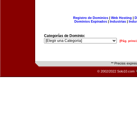
Registro de Dominios
|
Web Hosting
|
D
Dominios Expirados
|
Industrias
|
Indu
Categorías de Dominio:
[Pág. princi
** Precios expre
© 2002/2022 Solo10.com