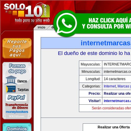
internetmarca
El dueño de este dominio lo ha
Mayusculas:
INTERNETMAR
Minusculas:
internetmarcas.
Longitud:
14 caracteres
Categorias:
Internet
,
Marcas 
Precio:
Realizar una ofe
Visitar!
internetmarcas
Serán consideradas ofer
Realizar una Oferta