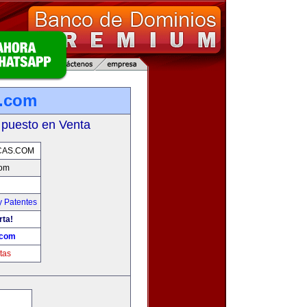
s.com
 puesto en Venta
CAS.COM
com
y Patentes
rta!
.com
tas