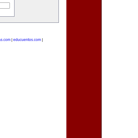
as.com
|
educuentos.com
|