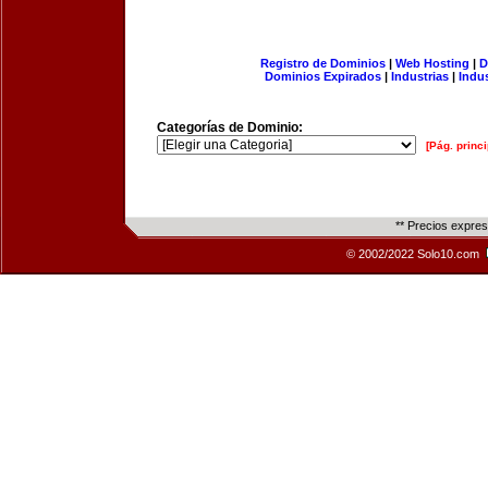
Registro de Dominios
|
Web Hosting
|
D
Dominios Expirados
|
Industrias
|
Indu
Categorías de Dominio:
[Pág. princi
** Precios expre
© 2002/2022 Solo10.com