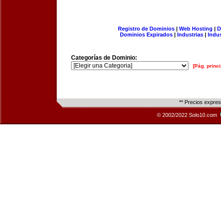
Registro de Dominios
|
Web Hosting
|
D
Dominios Expirados
|
Industrias
|
Indu
Categorías de Dominio:
[Pág. princi
** Precios expre
© 2002/2022 Solo10.com